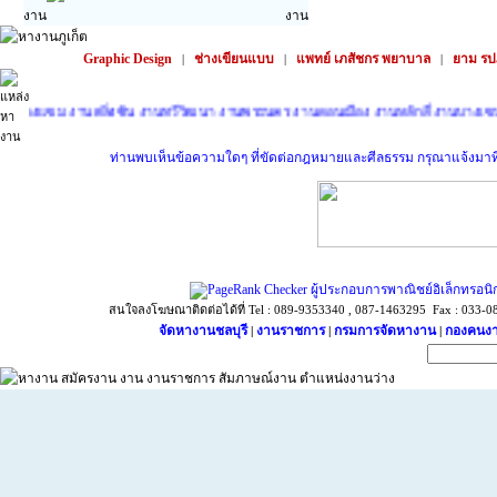
Graphic Design
ช่างเขียนแบบ
แพทย์ เภสัชกร พยาบาล
ยาม รป
|
|
|
แขม
งานตลิ่งชัน
งานทวีวัฒนา
งานพระนคร
งานดอนเมือง
งานหลักสี่
งานบางเขน
งานส
ท่านพบเห็นข้อความใดๆ ที่ขัดต่อกฎหมายและศีลธรรม กรุณาแจ้งมาที่ sup
ผู้ประกอบการพาณิชย์อิเล็กทรอนิ
สนใจลงโฆษณาติดต่อได้ที่ Tel : 089-9353340 , 087-1463295 Fax : 033-087
จัดหางานชลบุรี
งานราชการ
กรมการจัดหางาน
กองคนงา
|
|
|