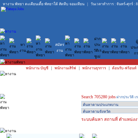
หางาน พัทยา
ตะเคียนเตี้ย
พัทยาใต้
สัตหีบ
จอมเทียน
| วันเวลาทำการ : จันทร์-ศุกร์ : 8
ฝาก
ผู้
หา
สมัคร
ประ
ประ
งาน
งาน
วัติเร
กา
ซูเม่
พนักงาน บัญชี
|
พนักงานเสิร์ฟ
|
พนักงานธุรการ
|
ต้อนรับ-ฟร้อนท์
Search 705280 jobs
ฝากประวัติ เร
ระบบค้นหา สถานที่ ตำแหน่งงา