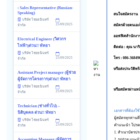
: Sales Representative (Russian-
Speaking)
สนใจสมัครงาน
บริษัท ไชยธนินทร์
25/09/2025
สมัครด้วยตนเองได
จำกัด
ออฟฟิศสำนักงาน
Electrical Engineer (วิศวกร
ไฟฟ้า)ด่วน!! พัทยา
ติดต่อ : คุณ นาร
บริษัท ไชยธนินทร์
โทร : 086-36849
25/09/2025
จำกัด
หรือส่งประวัติพ
Assistant Project manager (ผู้ช่วย
ผู้จัดการโครงการ)ด่วน!! พัทยา
บริษัท ไชยธนินทร์
หรือสมัครผ่านหน
25/09/2025
จำกัด
Technician (ช่างทั่วไป) –
เอกสารที่ต้องใ
นิติบุคคล ด่วน!! พัทยา
ผู้สมัครทุกท่า
บริษัท ไชยธนินทร์
25/09/2025
คำแนะนำ โปรดเซ
จำกัด
1. สำเนาบัตรปร
Accounting Manager (ผู้จัดการ
2. รูปถ่าย แนะนำ