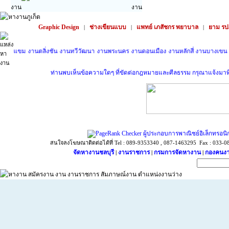
Graphic Design
ช่างเขียนแบบ
แพทย์ เภสัชกร พยาบาล
ยาม รป
|
|
|
ขม
งานตลิ่งชัน
งานทวีวัฒนา
งานพระนคร
งานดอนเมือง
งานหลักสี่
งานบางเขน
งานสา
ท่านพบเห็นข้อความใดๆ ที่ขัดต่อกฎหมายและศีลธรรม กรุณาแจ้งมาที่ sup
ผู้ประกอบการพาณิชย์อิเล็กทรอนิ
สนใจลงโฆษณาติดต่อได้ที่ Tel : 089-9353340 , 087-1463295 Fax : 033-087
จัดหางานชลบุรี
งานราชการ
กรมการจัดหางาน
กองคนงา
|
|
|