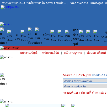
หางาน พัทยา
ตะเคียนเตี้ย
พัทยาใต้
สัตหีบ
จอมเทียน
| วันเวลาทำการ : จันทร์-ศุกร์ : 8
ฝาก
ผู้
หา
สมัคร
ประ
ประ
งาน
งาน
วัติเร
กา
ซูเม่
พนักงาน บัญชี
|
พนักงานเสิร์ฟ
|
พนักงานธุรการ
|
ต้อนรับ-ฟร้อนท์
Search 7052886 jobs
ฝากประวัติ เ
ระบบค้นหา สถานที่ ตำแหน่งงา