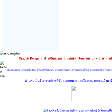
Graphic Design
ช่างเขียนแบบ
แพทย์ เภสัชกร พยาบาล
ยาม รป
|
|
|
านหนองแขม
งานตลิ่งชัน
งานทวีวัฒนา
งานพระนคร
งานดอนเมือง
งานหลักสี่
งานบางเ
ท่านพบเห็นข้อความใดๆ ที่ขัดต่อกฎหมายและศีลธรรม กรุณาแจ้งมาที่ sup
ผู้ประกอบการพาณิชย์อิเล็กทรอนิ