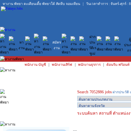
หางาน พัทยา
ตะเคียนเตี้ย
พัทยาใต้
สัตหีบ
จอมเทียน
| วันเวลาทำการ : จันทร์-ศุกร์ : 8
ฝาก
ผู้
หา
สมัคร
ประ
ประ
งาน
งาน
วัติเร
กา
ซูเม่
พนักงาน บัญชี
|
พนักงานเสิร์ฟ
|
พนักงานธุรการ
|
ต้อนรับ-ฟร้อนท์
Search 7052886 jobs
ฝากประวัติ เ
ระบบค้นหา สถานที่ ตำแหน่งงา